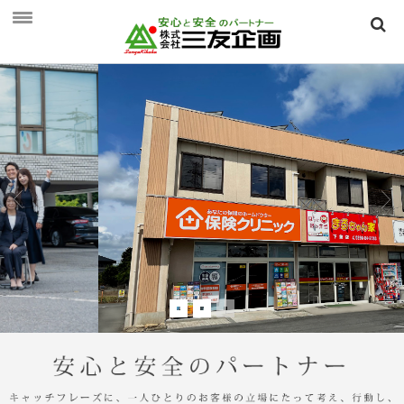
HOME
三友企画とは
三友企画とは
保険相談のご案内
保険相談のご案内
個人向け ～生活を守る保険～
法人向け ～事業を守る保険～
つくば保険相談見直し．ｃｏｍ
会社概要
会社概要