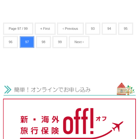
Page 97 / 99
« First
‹ Previous
93
94
95
96
97
98
99
Next ›