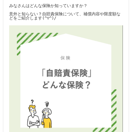
沿革
みなさんはどんな保険か知っていますか？

意外と知らない？自賠責保険について、補償内容や限度額な
さんゆうはじめて物語
どをご紹介します(^▽^)/
店舗案内 ～Shop Info～
採用情報
保険のQ＆A
お問い合わせ・資料請求