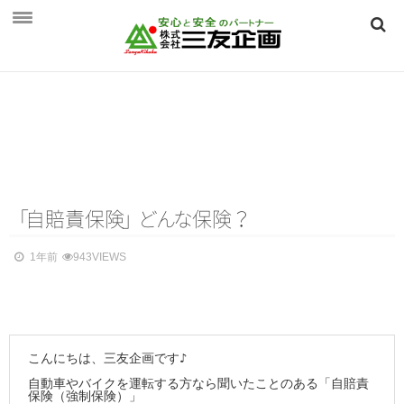
HOME
三友企画とは
三友企画とは
保険相談のご案内
保険相談のご案内
「
自賠責保
険
」
ど
ん
な
保険？
個人向け ～生活を守る保険～
1年前
943VIEWS
法人向け ～事業を守る保険～
つくば保険相談見直し．ｃｏｍ
会社概要
こんにちは、三友企画です♪

自動車やバイクを運転する方なら聞いたことのある「自賠責
会社概要
保険（強制保険）」
