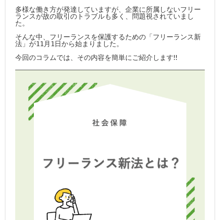
沿革
多様な働き方が発達していますが、企業に所属しないフリー
ランスが故の取引のトラブルも多く、問題視されていまし
た。

さんゆうはじめて物語
そんな中、フリーランスを保護するための「フリーランス新
法」が11月1日から始まりました。

店舗案内 ～Shop Info～
今回のコラムでは、その内容を簡単にご紹介します‼
採用情報
保険のQ＆A
お問い合わせ・資料請求