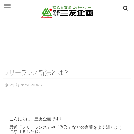
HOME
三友企画とは
三友企画とは
保険相談のご案内
保険相談のご案内
フ
リ
ー
ラ
ン
ス
新
法
と
は
？
個人向け ～生活を守る保険～
2年前
798VIEWS
法人向け ～事業を守る保険～
つくば保険相談見直し．ｃｏｍ
会社概要
こんにちは、三友企画です♪

最近「フリーランス」や「副業」などの言葉をよく聞くよう
会社概要
になりましたね。
