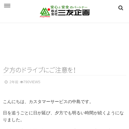
HOME
三友企画とは
三友企画とは
保険相談のご案内
保険相談のご案内
夕
方
の
ド
ラ
イ
ブ
に
ご
注
意
を
！
個人向け ～生活を守る保険～
2年前
790VIEWS
法人向け ～事業を守る保険～
こんにちは、カスタマーサービスの中島です。
つくば保険相談見直し．ｃｏｍ
会社概要
日を追うごとに日が延び、
夕方でも明るい時間が続くようにな
りました。
会社概要