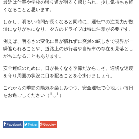
最近は仕事や学校の帰り道が明るく感じられ、
少し気持ちも軽
沿革
くなることと思います。
さんゆうはじめて物語
しかし、
明るい時間が長くなると同時に、
運転中の注意力が散
漫になりがちになり、夕方のドライブは特に注意が必要です。
店舗案内 ～Shop Info～
例えば、明るさの変化に目が慣れずに突然の眩しさで視界が一
採用情報
瞬遮られることや、
道路上の歩行者や自転車の存在を見落とし
保険のQ＆A
がちになることもありま
す。
お問い合わせ・資料請求
安全運転のために、日が長くなる季節だからこそ、
適切な速度
を守り周囲の状況に目を配ることを心掛けましょう。
これからの季節の陽気を楽しみつつ、
安全運転で心地よい毎日
をお過ごしください（╹◡╹）
Facebook
Twitter
Google+