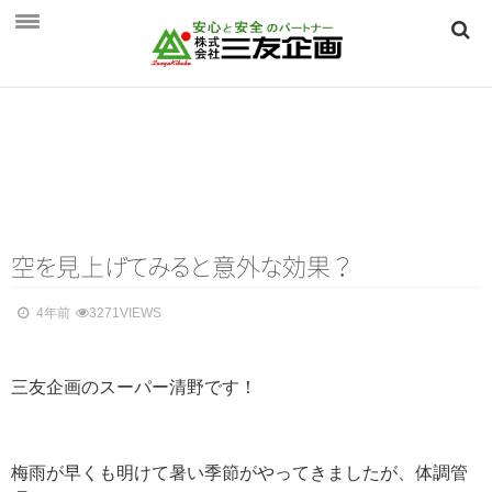
HOME
三友企画とは
三友企画とは
保険相談のご案内
保険相談のご案内
空
を
見
上
げ
て
み
る
と
意
外
な
効果？
個人向け ～生活を守る保険～
4年前
3271VIEWS
法人向け ～事業を守る保険～
三友企画のスーパー清野です！
つくば保険相談見直し．ｃｏｍ
会社概要
会社概要
梅雨が早くも明けて暑い季節がやってきましたが、体調管