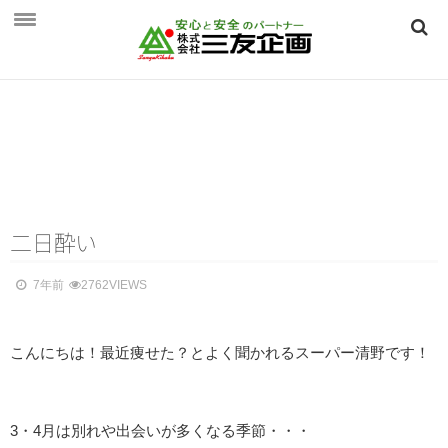
HOME
三友企画とは
三友企画とは
保険相談のご案内
保険相談のご案内
二日
酔
い
個人向け ～生活を守る保険～
7年前
2762VIEWS
法人向け ～事業を守る保険～
こんにちは！最近痩せた？とよく聞かれるスーパー清野です！
つくば保険相談見直し．ｃｏｍ
会社概要
会社概要
3・4月は別れや出会いが多くなる季節・・・