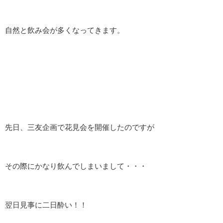
沿革
さんゆうはじめて物語
自然と飲み会が多くなってきます。
店舗案内 ～Shop Info～
採用情報
保険のQ＆A
お問い合わせ・資料請求
先日、三友企画で花見会を開催したのですが
その際にかなり飲んでしまいまして・・・
翌日見事に二日酔い！！