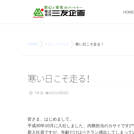
HOME
HOME
スタッフブログ
寒い日こそ走る！
寒
い
日
こ
そ
走
る
！
7年前
4201VIEWS
皆さま、はじめまして。
平成30年10月に入社しました、内務担当のカサイです(*^ω
新入社員ですが、年齢だけはベテラン感出してしまっていて