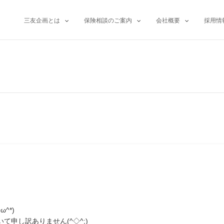
三友企画とは
保険相談のご案内
会社概要
採用情
^*)
申し訳ありません(^◇^;)