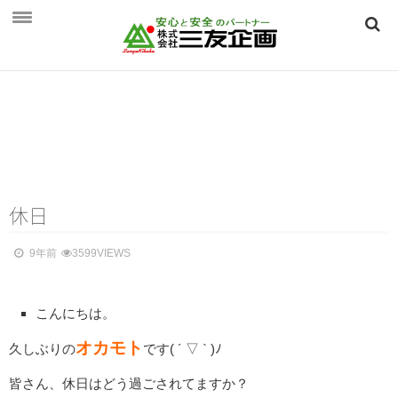
HOME
三友企画とは
三友企画とは
保険相談のご案内
保険相談のご案内
休日
個人向け ～生活を守る保険～
9年前
3599VIEWS
法人向け ～事業を守る保険～
こんにちは。
つくば保険相談見直し．ｃｏｍ
オカモト
会社概要
久しぶりの
です(
´ ▽ ` )ﾉ
会社概要
皆さん、休日はどう過ごされてますか？