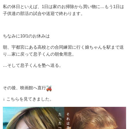
沿革
私の休日といえば、1日は家のお掃除から買い物に…もう1日は
子供達の部活の試合や送迎で終わります。
さんゆうはじめて物語
店舗案内 ～Shop Info～
ちなみに10/1のお休みは
採用情報
朝、宇都宮にある高校との合同練習に行く娘ちゃんを駅まで送
保険のQ＆A
り…家に戻って息子くんの朝食用意。
お問い合わせ・資料請求
…そして息子くんを塾へ送る。
その後、映画館へ直行
↓ こちらを見てきました。