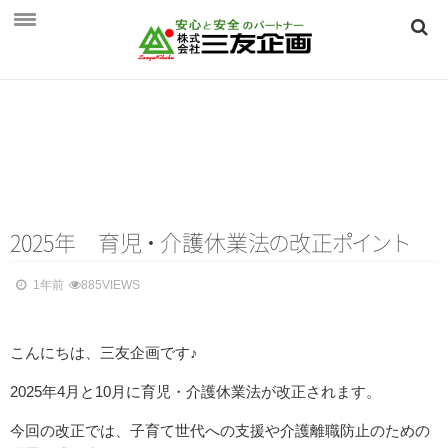
HOME
三友企画とは
三友企画とは
保険相談のご案内
保険相談のご案内
2025年 育
児
・
介護休業
法
の
改
正
ポ
イ
ン
ト
個人向け ～生活を守る保険～
1年前
885VIEWS
法人向け ～事業を守る保険～
こんにちは、三友企画です♪
つくば保険相談見直し．ｃｏｍ
会社概要
2025年4月と10月に育児・介護休業法が改正されます。
会社概要
​今回の改正では、子育て世代への支援や介護離職防止のための